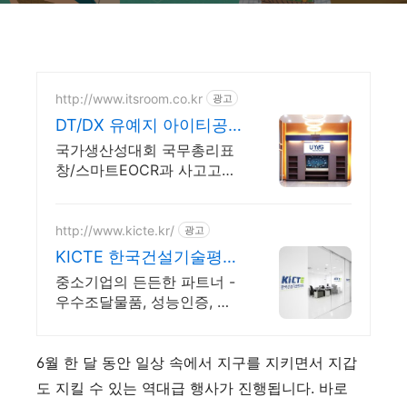
http://www.itsroom.co.kr
광고
DT/DX 유예지 아이티공
간 탄소중립 전류 예지보
국가생산성대회 국무총리표
전 실천
창/스마트EOCR과 사고고장
시스템 UYeG(유예지)
http://www.kicte.kr/
광고
KICTE 한국건설기술평가
원
중소기업의 든든한 파트너 -
우수조달물품, 성능인증, 우
수발명품, 녹색인증 전문
6월 한 달 동안 일상 속에서 지구를 지키면서 지갑
도 지킬 수 있는 역대급 행사가 진행됩니다. 바로