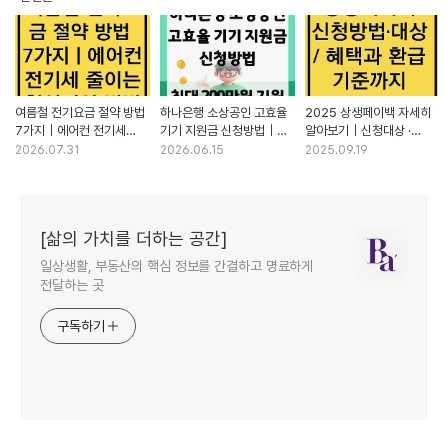
여름철 전기요금 절약 방법
하나은행 소상공인 고효율
2025 상생페이백 자세히
7가지｜에어컨 전기세
기기 지원금 신청방법｜
알아보기｜신청대상 ·
줄이는 현실적인 방법
최대 200만원 지원
신청기간 · 환급조건
2026.07.31
2026.06.15
2025.09.19
[삶의 가치를 더하는 공간]
일상생활, 부동산의 핵심 정보를 간결하고 명료하게
전달하는 곳
구독하기