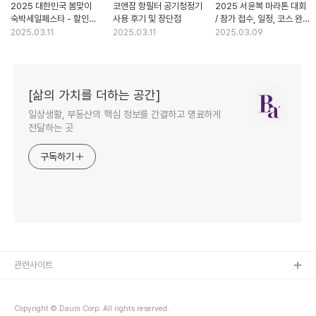
2025 대한민국 봄맞이
코앤잠 항필터 공기청정기
2025 서윤복 마라톤 대회
숙박세일페스타 - 할인
사용 후기 및 장단점
/ 참가 접수, 일정, 코스 완벽
정보
가이드!
2025.03.11
2025.03.11
2025.03.09
[삶의 가치를 더하는 공간]
일상생활, 부동산의 핵심 정보를 간결하고 명료하게
전달하는 곳
구독하기
관련사이트
Copyright © Daum Corp. All rights reserved.