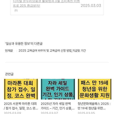
디지털 온누리상품권 활용법과 3월 소비촉진 이벤
2025.03.03
트로 20% 환급받자!
(0)
'일상과 유용한 정보'의 다른글
현재글
2025 교육급여 바우처 및 교육급여 신청 방법,지급및 기간
관련글
2025 서윤복 마라톤 대회
2025년 자라 세일 완벽
청년문화예술패스 2025 :
/ 참가 접수, 일정, 코스 완벽
가이드 – 기간, 인기 상품,
만 19세 청년을 위한
가이드!
쇼핑 꿀팁까지!
문화생활 지원금 신청 방법
2025.03.09
2025.03.07
2025.03.05