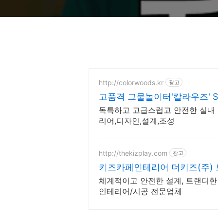
http://colorwoods.kr
광고
고품격 그물놀이터'칼라우즈' SIN
독특하고 고급스럽고 안전한 실내 
리어,디자인,설계,조성
http://thekizplay.com
광고
키즈카페인테리어 더키즈(주)
인설계
체계적이고 안전한 설계, 트랜디한
인테리어/시공 전문업체