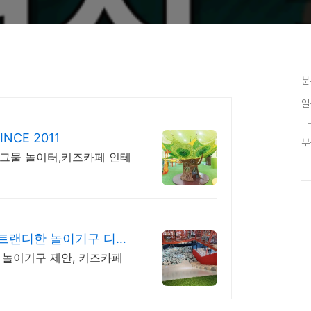
분
일
CE 2011
부
그물 놀이터,키즈카페 인테
 트랜디한 놀이기구 디자
 놀이기구 제안, 키즈카페