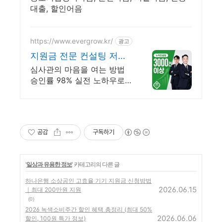
대출, 할인어음
https://www.evergrow.kr/
광고
지원금 전문 컨설팅 저금
리 정책자금 지금 신청
심사관의 마음을 여는 방법
승인률 98% 실전 노하우로
컨설팅 도와드립니다 승인율
97.8%, 정책자금 전화 한 통
으로 확인 가능합니다 !
공감
구독하기
'
일상과 유용한 정보
' 카테고리의 다른 글
하나은행 소상공인 고효율 기기 지원금 신청방법
2026.06.15
｜최대 200만원 지원
(0)
2026 녹색소비주간 할인 혜택 총정리 (최대 50%
2026.06.06
할인, 100원 특가 정보)