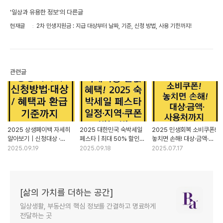
'일상과 유용한 정보'의 다른글
현재글
2차 민생지원금 : 지급 대상부터 날짜, 기준, 신청 방법, 사용 기한까지!
관련글
2025 상생페이백 자세히
2025 대한민국 숙박세일
2025 민생회복 소비쿠폰!
알아보기｜신청대상 ·
페스타 | 최대 50% 할인
놓치면 손해! 대상·금액·
신청기간 · 환급조건
숙박 예약 꿀팁
사용처까지 한눈에 보기
2025.09.19
2025.09.18
2025.07.17
[삶의 가치를 더하는 공간]
일상생활, 부동산의 핵심 정보를 간결하고 명료하게
전달하는 곳