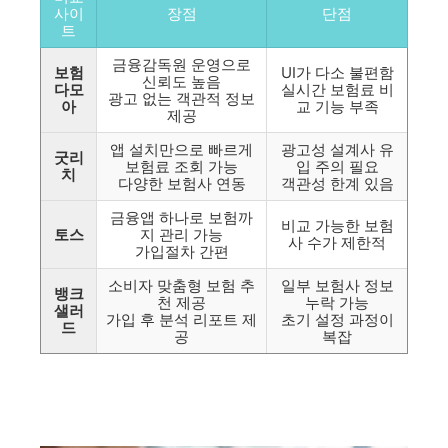
사이
장점
단점
트
금융감독원 운영으로
보험
UI가 다소 불편함
신뢰도 높음
다모
실시간 보험료 비
광고 없는 객관적 정보
아
교 기능 부족
제공
앱 설치만으로 빠르게
광고성 설계사 유
굿리
보험료 조회 가능
입 주의 필요
치
다양한 보험사 연동
객관성 한계 있음
금융앱 하나로 보험까
비교 가능한 보험
토스
지 관리 가능
사 수가 제한적
가입절차 간편
소비자 맞춤형 보험 추
일부 보험사 정보
뱅크
천 제공
누락 가능
샐러
가입 후 분석 리포트 제
초기 설정 과정이
드
공
복잡