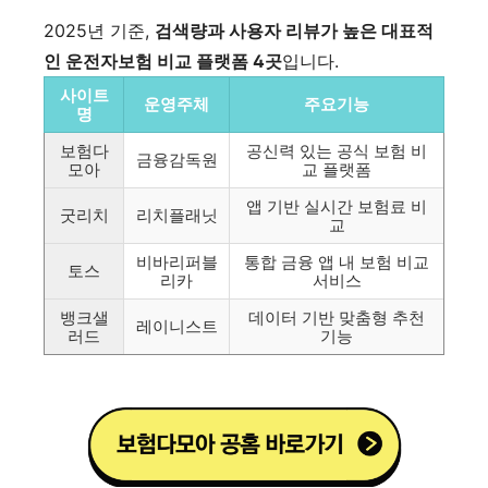
2025년 기준,
검색량과 사용자 리뷰가 높은 대표적
인 운전자보험 비교 플랫폼 4곳
입니다.
사이트
운영주체
주요기능
명
보험다
공신력 있는 공식 보험 비
금융감독원
모아
교 플랫폼
앱 기반 실시간 보험료 비
굿리치
리치플래닛
교
비바리퍼블
통합 금융 앱 내 보험 비교
토스
리카
서비스
뱅크샐
데이터 기반 맞춤형 추천
레이니스트
러드
기능