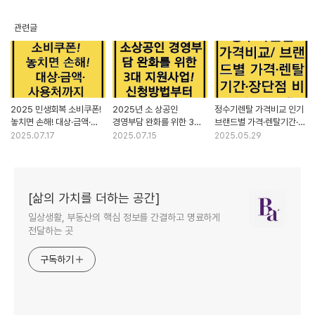
관련글
2025 민생회복 소비쿠폰!
2025년 소 상공인
정수기렌탈 가격비교 인기
놓치면 손해! 대상·금액·
경영부담 완화를 위한 3대
브랜드별 가격·렌탈기간·
사용처까지 한눈에 보기
지원사업! 신청방법부터
장단점 비교!(2025년)
2025.07.17
2025.07.15
2025.05.29
혜택까지
[삶의 가치를 더하는 공간]
일상생활, 부동산의 핵심 정보를 간결하고 명료하게
전달하는 곳
구독하기