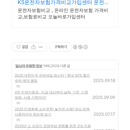
KS운전자보험가격비교가입센터 운전자
보험 당일가입센터
운전자보험비교 , 온라인 운전자보험 가격비
교,보험료비교 오늘바로가입센터
공감
구독하기
'
일상과 유용한 정보
' 카테고리의 다른 글
2025 대한민국 숙박세일 페스타 | 최대 50% 할인
2025.09.18
숙박 예약 꿀팁
(0)
2차 민생지원금 : 지급 대상부터 날짜, 기준, 신청
2025.09.09
방법, 사용 기한까지!
(0)
2025 민생회복 소비쿠폰! 놓치면 손해! 대상·금액·
2025.07.17
사용처까지 한눈에 보기
(0)
2025년 소 상공인 경영부담 완화를 위한 3대 지원