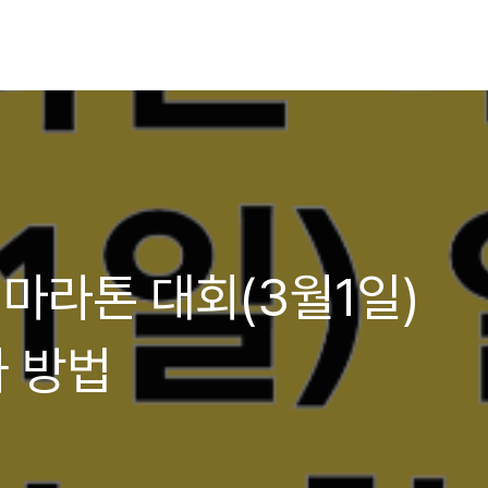
절 마라톤 대회(3월1일)
가 방법