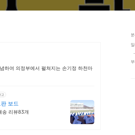
분
일
부
 기념하여 의정부에서 펼쳐지는 손기정 하천마
광고
고판 보드
배송 리뷰83개